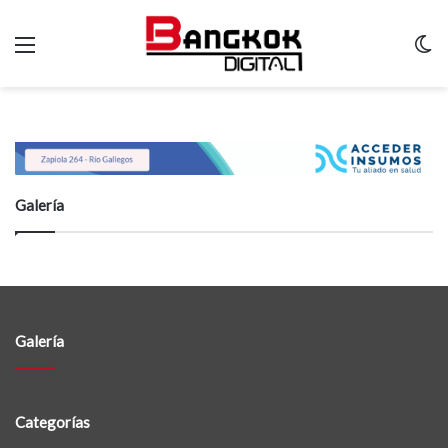
Menu
C
m
Galería
Galería
Categorías