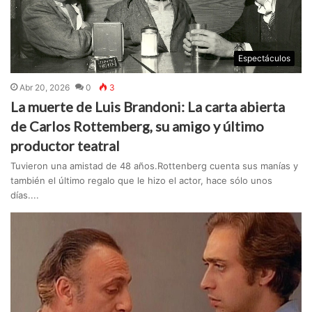
Espectáculos
Abr 20, 2026
0
3
La muerte de Luis Brandoni: La carta abierta
de Carlos Rottemberg, su amigo y último
productor teatral
Tuvieron una amistad de 48 años.Rottenberg cuenta sus manías y
también el último regalo que le hizo el actor, hace sólo unos
días....