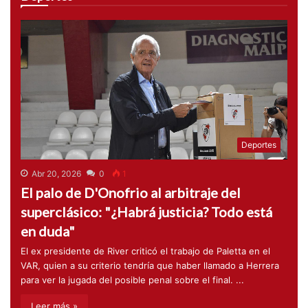
Deportes
Abr 20, 2026
0
1
El palo de D'Onofrio al arbitraje del
superclásico: "¿Habrá justicia? Todo está
en duda"
El ex presidente de River criticó el trabajo de Paletta en el
VAR, quien a su criterio tendría que haber llamado a Herrera
para ver la jugada del posible penal sobre el final. ...
Leer más »