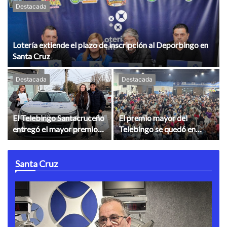
Destacada
Lotería extiende el plazo de inscripción al Deporbingo en
Santa Cruz
Destacada
Destacada
El Telebingo Santacruceño
El premio mayor del
entregó el mayor premio
Telebingo se quedó en
del especial Día del
Puerto San Julián en una
Trabajador
noche de emoción y
festejos
Santa Cruz