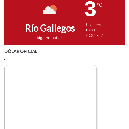
3
℃
Río Gallegos
3º - 3º%
80%
26.4 km/h
Algo de nubes
DÓLAR OFICIAL