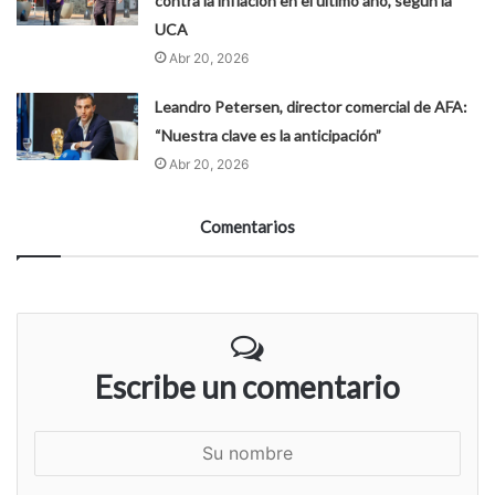
contra la inflación en el último año, según la
UCA
Abr 20, 2026
Leandro Petersen, director comercial de AFA:
“Nuestra clave es la anticipación”
Abr 20, 2026
Comentarios
Escribe un comentario
S
u
n