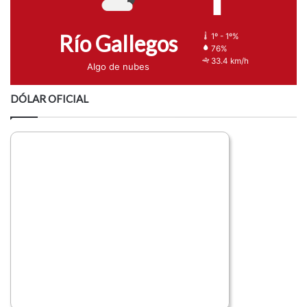
Río Gallegos
1º - 1º%
76%
33.4 km/h
Algo de nubes
DÓLAR OFICIAL